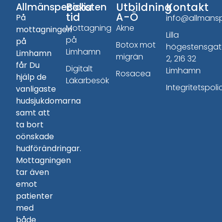
Boka
Utbildning
Kontakt
Allmänspecialisten
tid
A-Ö
På
info@allmansp
Mottagning
Akne
mottagningen
Lilla
på
på
Botox mot
högestensga
Limhamn
Limhamn
migrän
2, 216 32
får Du
Digitalt
Limhamn
Rosacea
hjälp de
Läkarbesök
Integritetspoli
vanligaste
hudsjukdomarna
samt att
ta bort
oönskade
hudförändringar.
Mottagningen
tar även
emot
patienter
med
både